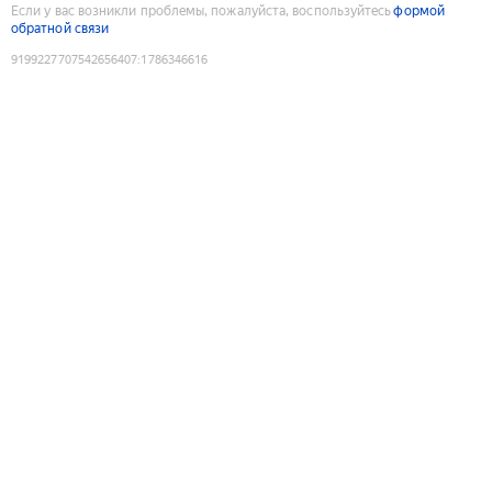
Если у вас возникли проблемы, пожалуйста, воспользуйтесь
формой
обратной связи
9199227707542656407
:
1786346616