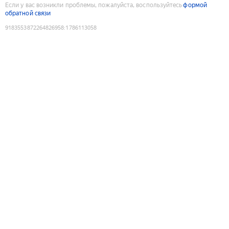
Если у вас возникли проблемы, пожалуйста, воспользуйтесь
формой
обратной связи
9183553872264826958
:
1786113058