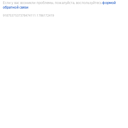
Если у вас возникли проблемы, пожалуйста, воспользуйтесь
формой
обратной связи
9187537537378474111
:
1786172419