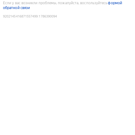
Если у вас возникли проблемы, пожалуйста, воспользуйтесь
формой
обратной связи
9202145416871557499
:
1786390094