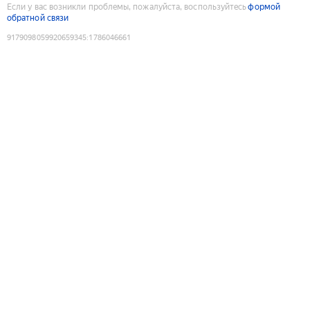
Если у вас возникли проблемы, пожалуйста, воспользуйтесь
формой
обратной связи
9179098059920659345
:
1786046661