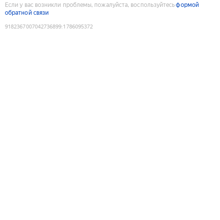
Если у вас возникли проблемы, пожалуйста, воспользуйтесь
формой
обратной связи
9182367007042736899
:
1786095372