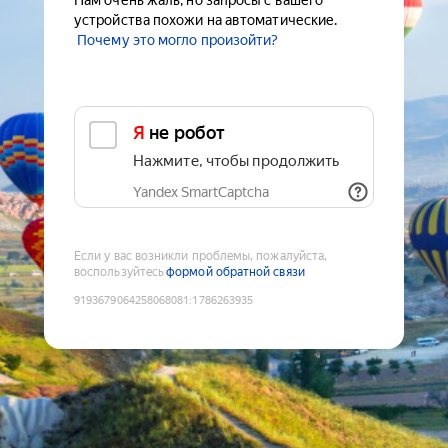
Нам очень жаль, но запросы с вашего
устройства похожи на автоматические.
Почему это могло произойти?
Я не робот
Нажмите, чтобы продолжить
Yandex SmartCaptcha
Если у вас возникли проблемы, пожалуйста,
воспользуйтесь
формой обратной связи
9193679064258068081
:
1786263935