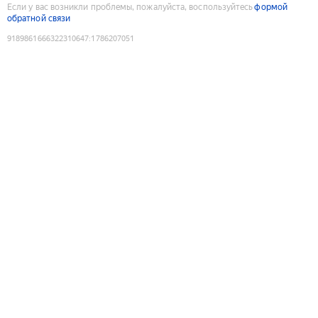
Если у вас возникли проблемы, пожалуйста, воспользуйтесь
формой
обратной связи
9189861666322310647
:
1786207051