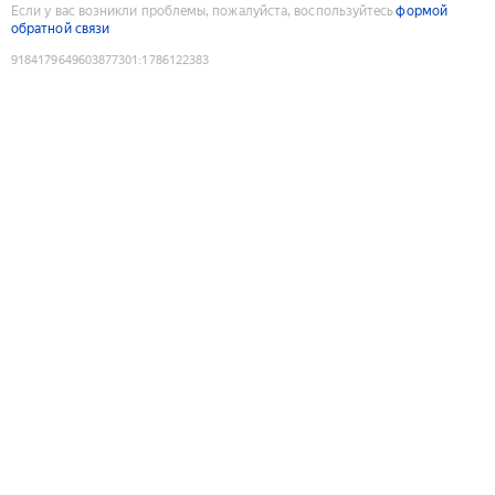
Если у вас возникли проблемы, пожалуйста, воспользуйтесь
формой
обратной связи
9184179649603877301
:
1786122383