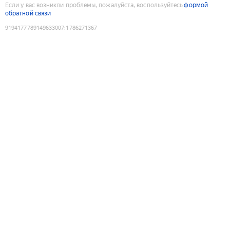
Если у вас возникли проблемы, пожалуйста, воспользуйтесь
формой
обратной связи
9194177789149633007
:
1786271367