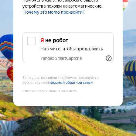
Нам очень жаль, но запросы с вашего
устройства похожи на автоматические.
Почему это могло произойти?
Я не робот
Нажмите, чтобы продолжить
Yandex SmartCaptcha
Если у вас возникли проблемы, пожалуйста,
воспользуйтесь
формой обратной связи
9182276622273878049
:
1786094025