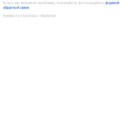
Если у вас возникли проблемы, пожалуйста, воспользуйтесь
формой
обратной связи
9189842131133331654
:
1786206760