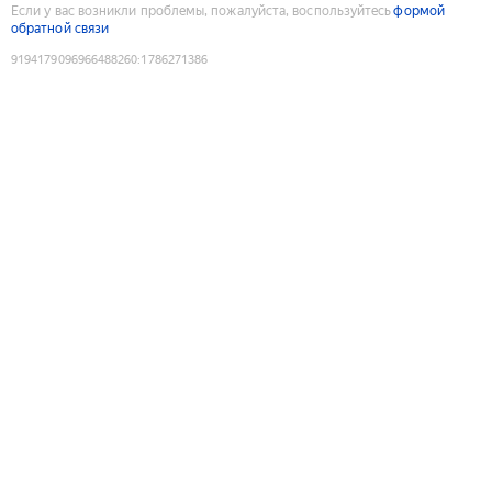
Если у вас возникли проблемы, пожалуйста, воспользуйтесь
формой
обратной связи
9194179096966488260
:
1786271386