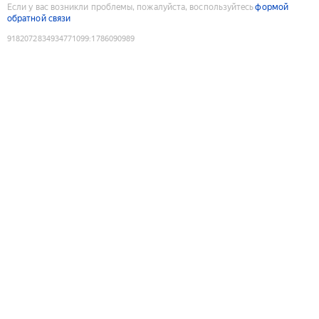
Если у вас возникли проблемы, пожалуйста, воспользуйтесь
формой
обратной связи
9182072834934771099
:
1786090989