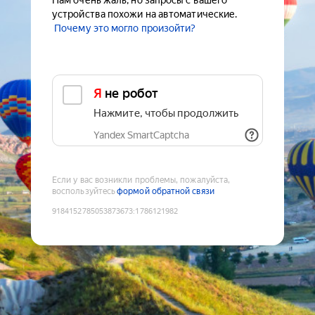
Нам очень жаль, но запросы с вашего
устройства похожи на автоматические.
Почему это могло произойти?
Я не робот
Нажмите, чтобы продолжить
Yandex SmartCaptcha
Если у вас возникли проблемы, пожалуйста,
воспользуйтесь
формой обратной связи
9184152785053873673
:
1786121982