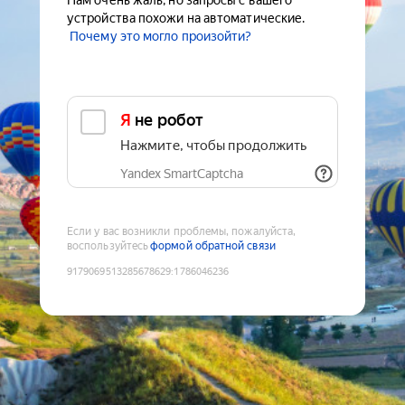
Нам очень жаль, но запросы с вашего
устройства похожи на автоматические.
Почему это могло произойти?
Я не робот
Нажмите, чтобы продолжить
Yandex SmartCaptcha
Если у вас возникли проблемы, пожалуйста,
воспользуйтесь
формой обратной связи
9179069513285678629
:
1786046236