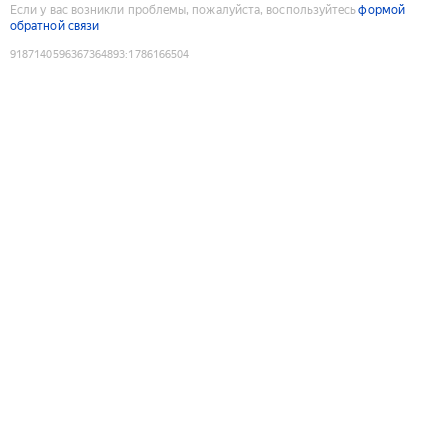
Если у вас возникли проблемы, пожалуйста, воспользуйтесь
формой
обратной связи
9187140596367364893
:
1786166504