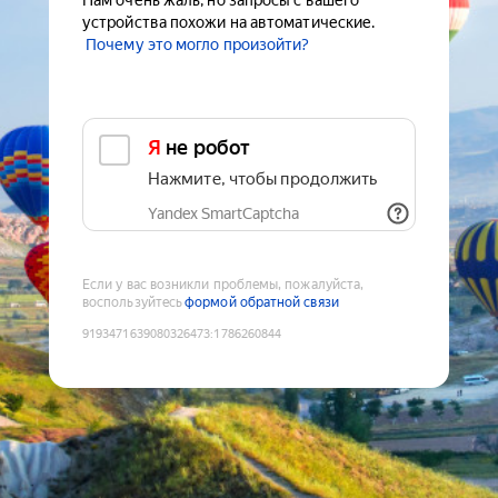
Нам очень жаль, но запросы с вашего
устройства похожи на автоматические.
Почему это могло произойти?
Я не робот
Нажмите, чтобы продолжить
Yandex SmartCaptcha
Если у вас возникли проблемы, пожалуйста,
воспользуйтесь
формой обратной связи
9193471639080326473
:
1786260844