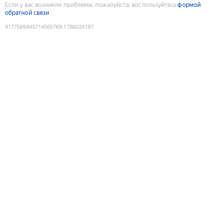
Если у вас возникли проблемы, пожалуйста, воспользуйтесь
формой
обратной связи
9177589845714565769
:
1786024187