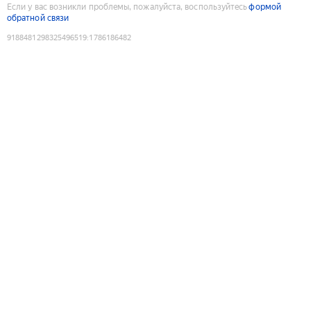
Если у вас возникли проблемы, пожалуйста, воспользуйтесь
формой
обратной связи
9188481298325496519
:
1786186482