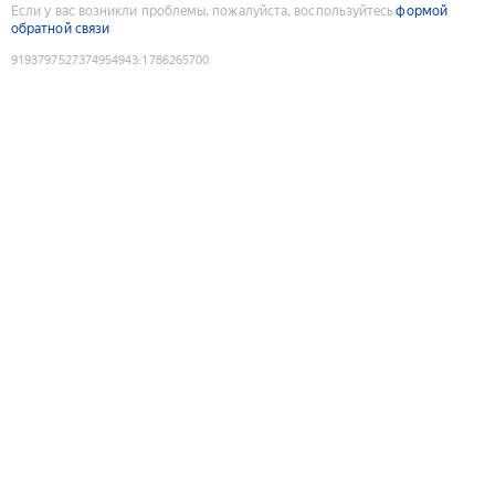
Если у вас возникли проблемы, пожалуйста, воспользуйтесь
формой
обратной связи
9193797527374954943
:
1786265700