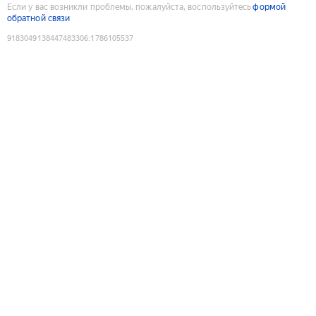
Если у вас возникли проблемы, пожалуйста, воспользуйтесь
формой
обратной связи
9183049138447483306
:
1786105537