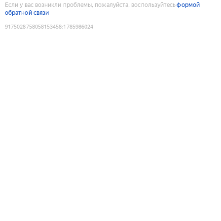
Если у вас возникли проблемы, пожалуйста, воспользуйтесь
формой
обратной связи
9175028758058153458
:
1785986024