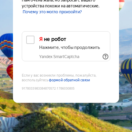
Нам очень жаль, но запросы с вашего
устройства похожи на автоматические.
Почему это могло произойти?
Я не робот
Нажмите, чтобы продолжить
Yandex SmartCaptcha
Если у вас возникли проблемы, пожалуйста,
воспользуйтесь
формой обратной связи
9178033983384870572
:
1786030805