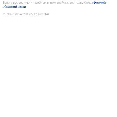
Если у вас возникли проблемы, пожалуйста, воспользуйтесь
формой
обратной связи
9189867882549290385
:
1786207144