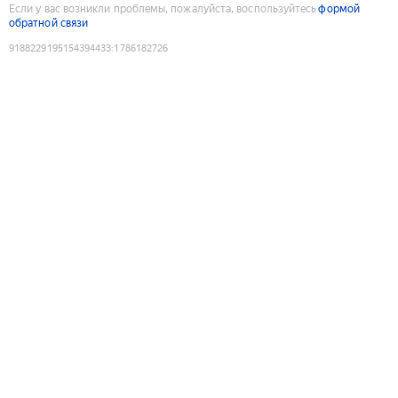
Если у вас возникли проблемы, пожалуйста, воспользуйтесь
формой
обратной связи
9188229195154394433
:
1786182726