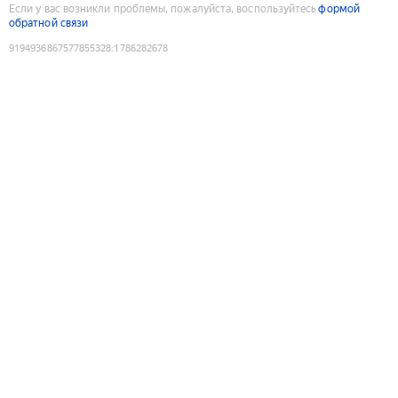
Если у вас возникли проблемы, пожалуйста, воспользуйтесь
формой
обратной связи
9194936867577855328
:
1786282678