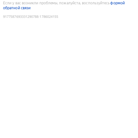
Если у вас возникли проблемы, пожалуйста, воспользуйтесь
формой
обратной связи
9177587693331290788
:
1786024155