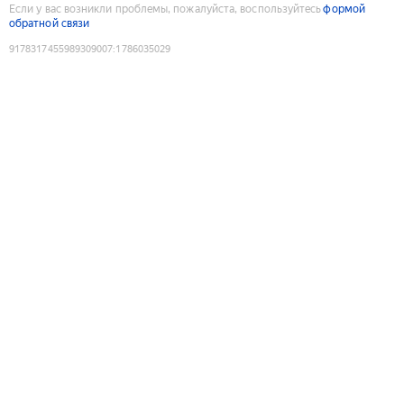
Если у вас возникли проблемы, пожалуйста, воспользуйтесь
формой
обратной связи
9178317455989309007
:
1786035029