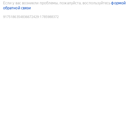
Если у вас возникли проблемы, пожалуйста, воспользуйтесь
формой
обратной связи
9175186354836672429
:
1785988372