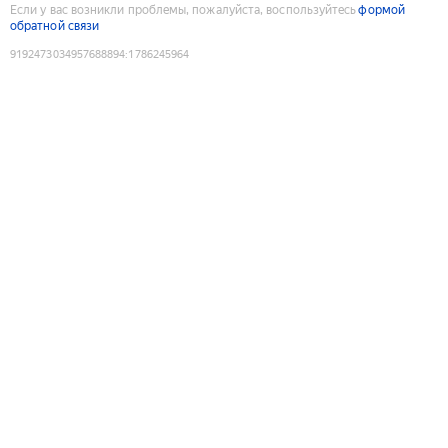
Если у вас возникли проблемы, пожалуйста, воспользуйтесь
формой
обратной связи
9192473034957688894
:
1786245964