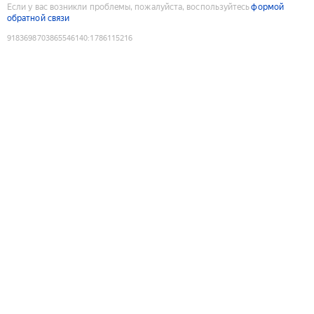
Если у вас возникли проблемы, пожалуйста, воспользуйтесь
формой
обратной связи
9183698703865546140
:
1786115216