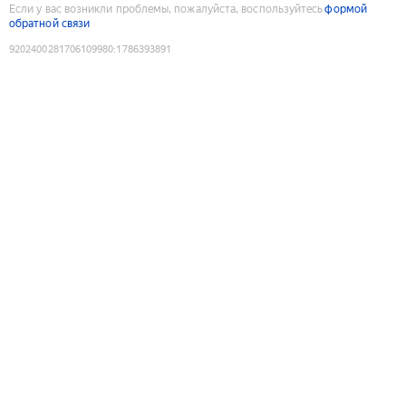
Если у вас возникли проблемы, пожалуйста, воспользуйтесь
формой
обратной связи
9202400281706109980
:
1786393891