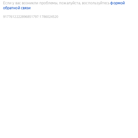
Если у вас возникли проблемы, пожалуйста, воспользуйтесь
формой
обратной связи
9177612222896851797
:
1786024520