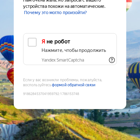
Нам очень жаль, но запросы с вашего
устройства похожи на автоматические.
Почему это могло произойти?
Я не робот
Нажмите, чтобы продолжить
Yandex SmartCaptcha
Если у вас возникли проблемы, пожалуйста,
воспользуйтесь
формой обратной связи
9186284537041959792
:
1786153748