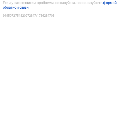
Если у вас возникли проблемы, пожалуйста, воспользуйтесь
формой
обратной связи
9195072751820272847
:
1786284703