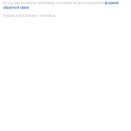
Если у вас возникли проблемы, пожалуйста, воспользуйтесь
формой
обратной связи
9186605333317878405
:
1786158528