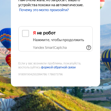
Нам очень жаль, но запросы с вашего
устройства похожи на автоматические.
Почему это могло произойти?
Я не робот
Нажмите, чтобы продолжить
Yandex SmartCaptcha
Если у вас возникли проблемы, пожалуйста,
воспользуйтесь
формой обратной связи
9180919042502994786
:
1786073796