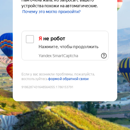
Нам очень жаль, но запросы с вашего
устройства похожи на автоматические.
Почему это могло произойти?
Я не робот
Нажмите, чтобы продолжить
Yandex SmartCaptcha
Если у вас возникли проблемы, пожалуйста,
воспользуйтесь
формой обратной связи
9186287431648564055
:
1786153791