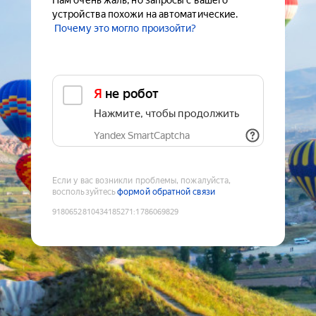
Нам очень жаль, но запросы с вашего
устройства похожи на автоматические.
Почему это могло произойти?
Я не робот
Нажмите, чтобы продолжить
Yandex SmartCaptcha
Если у вас возникли проблемы, пожалуйста,
воспользуйтесь
формой обратной связи
9180652810434185271
:
1786069829