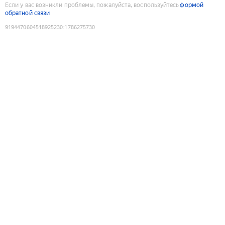
Если у вас возникли проблемы, пожалуйста, воспользуйтесь
формой
обратной связи
9194470604518925230
:
1786275730