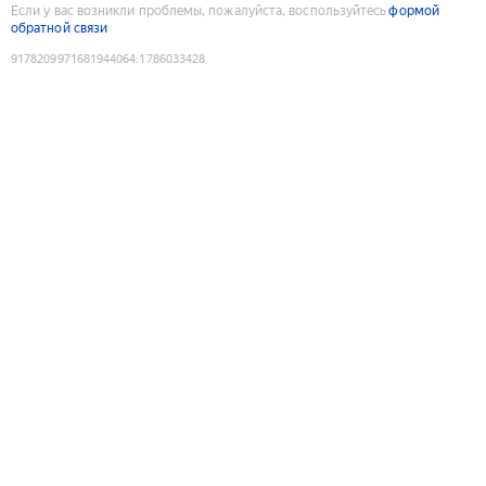
Если у вас возникли проблемы, пожалуйста, воспользуйтесь
формой
обратной связи
9178209971681944064
:
1786033428