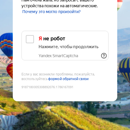
Нам очень жаль, но запросы с вашего
устройства похожи на автоматические.
Почему это могло произойти?
Я не робот
Нажмите, чтобы продолжить
Yandex SmartCaptcha
Если у вас возникли проблемы, пожалуйста,
воспользуйтесь
формой обратной связи
9187180005308892076
:
1786167091