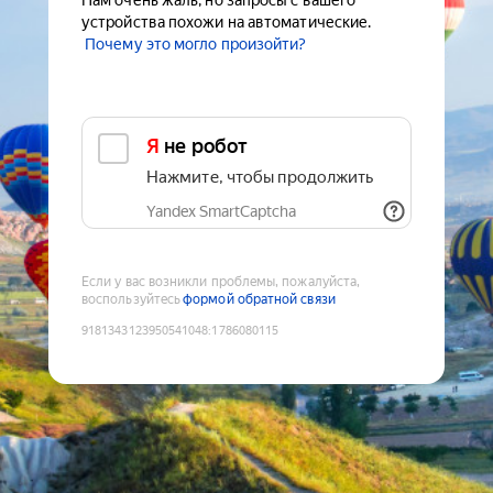
Нам очень жаль, но запросы с вашего
устройства похожи на автоматические.
Почему это могло произойти?
Я не робот
Нажмите, чтобы продолжить
Yandex SmartCaptcha
Если у вас возникли проблемы, пожалуйста,
воспользуйтесь
формой обратной связи
9181343123950541048
:
1786080115