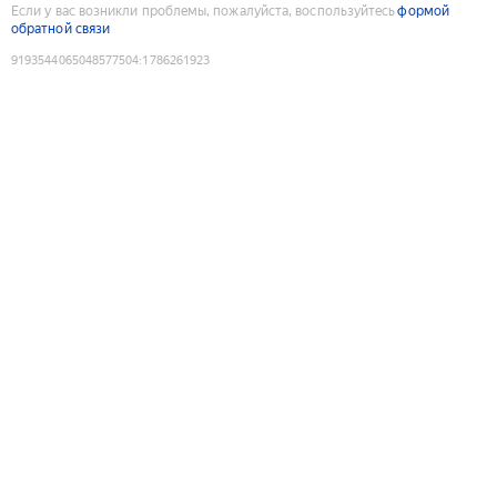
Если у вас возникли проблемы, пожалуйста, воспользуйтесь
формой
обратной связи
9193544065048577504
:
1786261923