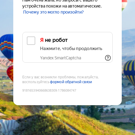
Нам очень жаль, но запросы с вашего
устройства похожи на автоматические.
Почему это могло произойти?
Я не робот
Нажмите, чтобы продолжить
Yandex SmartCaptcha
Если у вас возникли проблемы, пожалуйста,
воспользуйтесь
формой обратной связи
9181653940668638309
:
1786084747