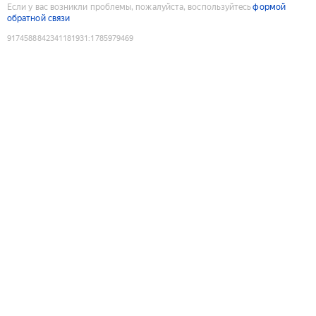
Если у вас возникли проблемы, пожалуйста, воспользуйтесь
формой
обратной связи
9174588842341181931
:
1785979469