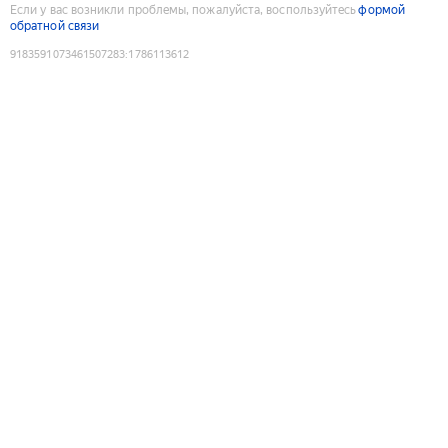
Если у вас возникли проблемы, пожалуйста, воспользуйтесь
формой
обратной связи
9183591073461507283
:
1786113612