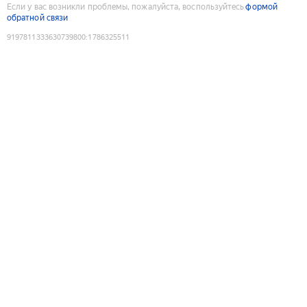
Если у вас возникли проблемы, пожалуйста, воспользуйтесь
формой
обратной связи
9197811333630739800
:
1786325511