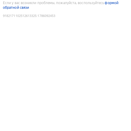
Если у вас возникли проблемы, пожалуйста, воспользуйтесь
формой
обратной связи
9182171102512613325
:
1786092453